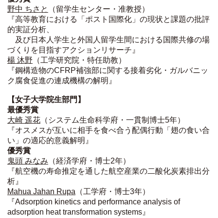
野中 ちさと
（留学生センター・准教授）
『高等教育における「ポスト国際化」の現状と課題の批評
的実証分析、
及び日本人学生と外国人留学生間における国際共修の場
づくりを目指すアクションリサーチ』
楊 沐野
（工学研究院・特任助教）
『鋼構造物のCFRP補強部に関する接着劣化・ガルバニッ
ク腐食促進の連成機構の解明』
【女子大学院生部門】
最優秀賞
大崎 遥花
（システム生命科学府・一貫制博士5年）
『オスメスが互いに相手を食べ合う配偶行動「翅の食い合
い」の適応的意義解明』
優秀賞
鬼頭 みなみ
（経済学府・博士2年）
『航空機の寿命推定を通した航空産業の二酸化炭素排出分
析』
Mahua Jahan Rupa
（工学府・博士3年）
『Adsorption kinetics and performance analysis of
adsorption heat transformation systems』