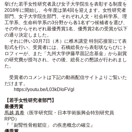
挙げた若手女性研究者及び女子大学院生を表彰する制度を
2018年に開始し、今年度は第4回を迎えます。女性研究者
部門、女子大学院生部門、それぞれ人文・社会科学系、理
工学系、生命科学系の3分野から各1名ずつ候補者を選び、
その中からそれぞれ最優秀賞1名、優秀賞2名の受賞が以下
の通り決定しました。
それに伴い10月7日（木）に椎木講堂 特別応接室にて表
彰式を行い、受賞者には、石橋総長から表彰状ならびにト
ロフィーが、また「九州大学伊藤早苗記念基金」から副賞
の研究費が授与され、その後、総長との懇談が行われまし
た。
受賞者のコメントは下記の動画配信サイトよりご覧いた
だけます。
https://youtu.be/L03kDIoFVgI
【若手女性研究者部門】
最優秀賞
馬越 真希
（医学研究院・日本学術振興会特別研究員
RPD）
『「副腎性骨粗鬆症」 の疾患概念の確立』
優秀賞