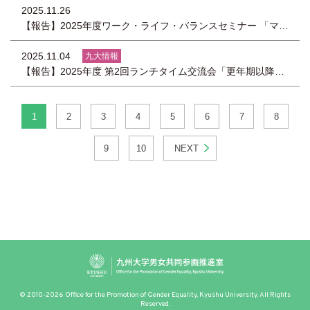
2025.11.26
【報告】2025年度ワーク・ライフ・バランスセミナー 「マインドフルネス研修～仕事と生活にゆとりを生み出す“気づき”の習慣～」を開催しました
2025.11.04
九大情報
【報告】2025年度 第2回ランチタイム交流会「更年期以降を健やかに生き生きと過ごすために」を開催しました
1
2
3
4
5
6
7
8
9
10
NEXT
© 2010-2026 Office for the Promotion of Gender Equality, Kyushu University. All Rights
Reserved.